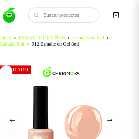
Saltar
al
contenido
Carro
de
compra
Inicio
ESMALTE DE UÑAS
Esmaltes en Gel
Esmalte 8ml
012 Esmalte en Gel 8ml
AGOTADO