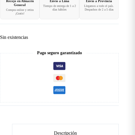
Recojo en Almacén
Envío a Lima
Envío a Provincia
General
Tiempo de entrega de 1 a 2
Llegamos a todo el país.
días hábiles
Despachos de 2 a 5 días
Compra online y retira
¡Gratis!
Sin existencias
Pago seguro garantizado
Descripción