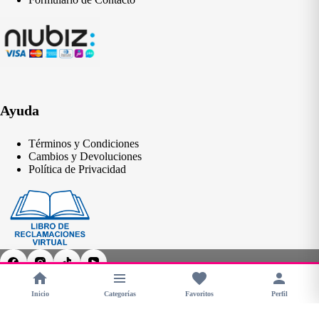
Ayuda
Términos y Condiciones
Cambios y Devoluciones
Política de Privacidad
Inicio
Categorías
Favoritos
Perfil
Copyright © 2026 - CHERIMOYA Perú