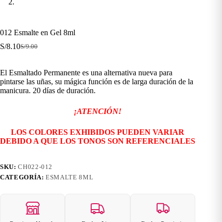
012 Esmalte en Gel 8ml
S/
8.10
S/
9.00
El
El
precio
precio
original
actual
El Esmaltado Permanente es una alternativa nueva para
era:
es:
pintarse las uñas, su mágica función es de larga duración de la
S/9.00.
S/8.10.
manicura. 20 días de duración.
¡ATENCIÓN!
LOS COLORES EXHIBIDOS PUEDEN VARIAR
DEBIDO A QUE LOS TONOS SON REFERENCIALES
SKU:
CH022-012
CATEGORÍA:
ESMALTE 8ML