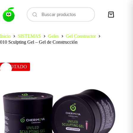
Saltar
al
contenido
Carro
de
compra
Inicio
SISTEMAS
Geles
Gel Constructor
010 Sculpting Gel – Gel de Construcción
AGOTADO