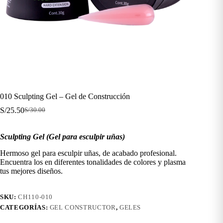
010 Sculpting Gel – Gel de Construcción
S/
25.50
S/
30.00
El
El
precio
precio
original
actual
Sculpting Gel (Gel para esculpir uñas)
era:
es:
S/30.00.
S/25.50.
Hermoso gel para esculpir uñas, de acabado profesional.
Encuentra los en diferentes tonalidades de colores y plasma
tus mejores diseños.
SKU:
CH110-010
CATEGORÍAS:
GEL CONSTRUCTOR
,
GELES