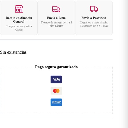
Recojo en Almacén
Envío a Lima
Envío a Provincia
General
Tiempo de entrega de 1 a 2
Llegamos a todo el país.
días hábiles
Despachos de 2 a 5 días
Compra online y retira
¡Gratis!
Sin existencias
Pago seguro garantizado