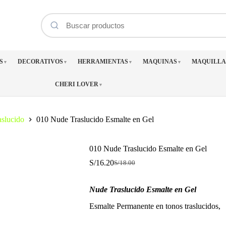
S
DECORATIVOS
HERRAMIENTAS
MAQUINAS
MAQUILLA
▼
▼
▼
▼
CHERI LOVER
▼
slucido
010 Nude Traslucido Esmalte en Gel
010 Nude Traslucido Esmalte en Gel
S/
16.20
S/
18.00
El
El
precio
precio
original
actual
Nude Traslucido Esmalte en Gel
era:
es:
S/18.00.
S/16.20.
Esmalte Permanente en tonos traslucidos,