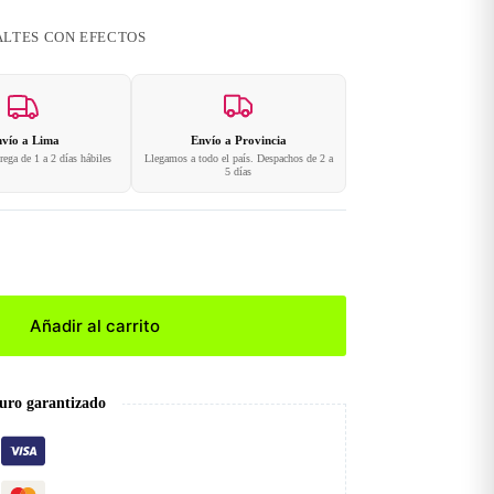
LTES CON EFECTOS
vío a Lima
Envío a Provincia
ega de 1 a 2 días hábiles
Llegamos a todo el país. Despachos de 2 a
5 días
Añadir al carrito
uro garantizado