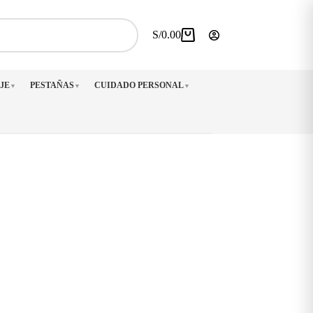
S/
0.00
Carro
de
compra
JE
PESTAÑAS
CUIDADO PERSONAL
▼
▼
▼