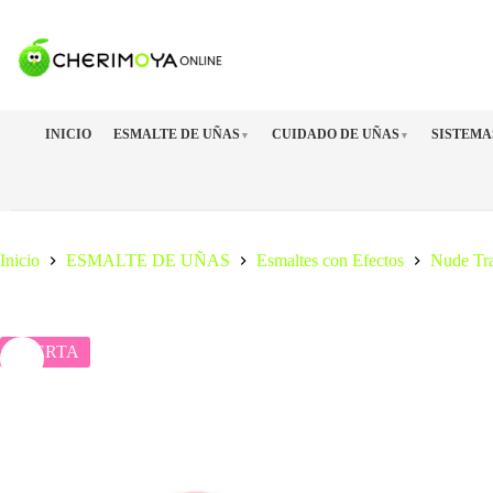
Saltar
al
contenido
INICIO
ESMALTE DE UÑAS
CUIDADO DE UÑAS
SISTEMA
▼
▼
Inicio
ESMALTE DE UÑAS
Esmaltes con Efectos
Nude Tra
OFERTA