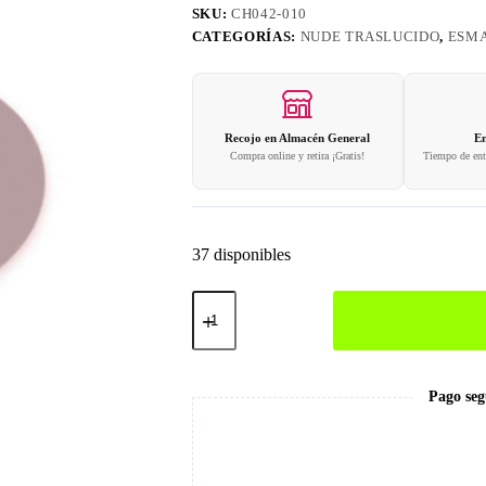
SKU:
CH042-010
CATEGORÍAS:
NUDE TRASLUCIDO
,
ESMA
Recojo en Almacén General
En
Compra online y retira ¡Gratis!
Tiempo de entr
37 disponibles
010
Nude
Traslucido
Esmalte
en
Gel
Pago seg
cantidad