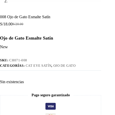
008 Ojo de Gato Esmalte Satín
S/
18.00
S/
20.00
El
El
precio
precio
original
actual
Ojo de Gato Esmalte Satín
era:
es:
S/20.00.
S/18.00.
New
SKU:
CH071-008
CATEGORÍAS:
CAT EYE SATÍN
,
OJO DE GATO
Sin existencias
Pago seguro garantizado