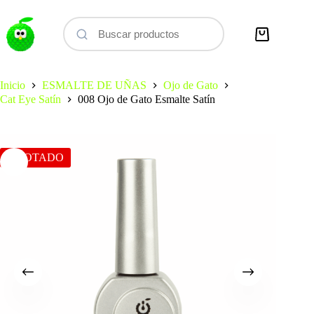
Saltar
al
contenido
Carro
de
compra
Inicio
ESMALTE DE UÑAS
Ojo de Gato
Cat Eye Satín
008 Ojo de Gato Esmalte Satín
AGOTADO