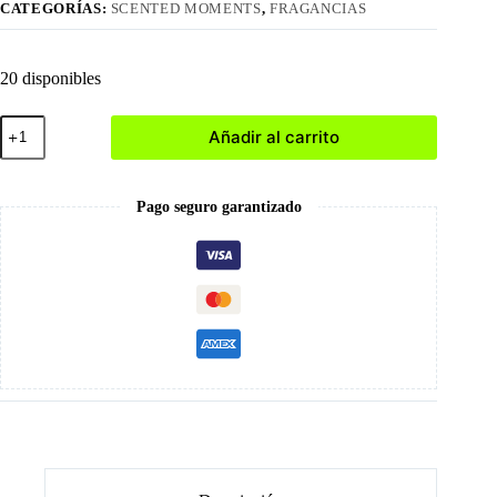
CATEGORÍAS:
SCENTED MOMENTS
,
FRAGANCIAS
20 disponibles
007
Añadir al carrito
Risky
Love
Fragrance
cantidad
Pago seguro garantizado