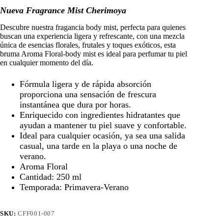
original
actual
Nueva Fragrance Mist Cherimoya
era:
es:
S/14.00.
S/7.00.
Descubre nuestra fragancia body mist, perfecta para quienes
buscan una experiencia ligera y refrescante, con una mezcla
única de esencias florales, frutales y toques exóticos, esta
bruma Aroma Floral-body mist es ideal para perfumar tu piel
en cualquier momento del día.
Fórmula ligera y de rápida absorción
proporciona una sensación de frescura
instantánea que dura por horas.
Enriquecido con ingredientes hidratantes que
ayudan a mantener tu piel suave y confortable.
Ideal para cualquier ocasión, ya sea una salida
casual, una tarde en la playa o una noche de
verano.
Aroma Floral
Cantidad: 250 ml
Temporada: Primavera-Verano
SKU:
CFF001-007