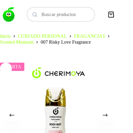
Saltar
al
contenido
Carro
de
compra
Inicio
CUIDADO PERSONAL
FRAGANCIAS
Scented Moments
007 Risky Love Fragrance
OFERTA