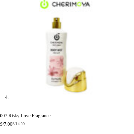
007 Risky Love Fragrance
S/
7.00
S/
14.00
El
El
precio
precio