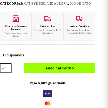
CATEGORÍAS:
CAT EYE ICELAND AURORA
,
OJO DE GATO
Recojo en Almacén
Envío a Lima
Envío a Provincia
General
Tiempo de entrega de 1 a 2
Llegamos a todo el país.
días hábiles
Despachos de 2 a 5 días
Compra online y retira
¡Gratis!
134 disponibles
005
Añadir al carrito
Esmalte
Ojo
de
Gato
Pago seguro garantizado
Aurora
Boreal
cantidad