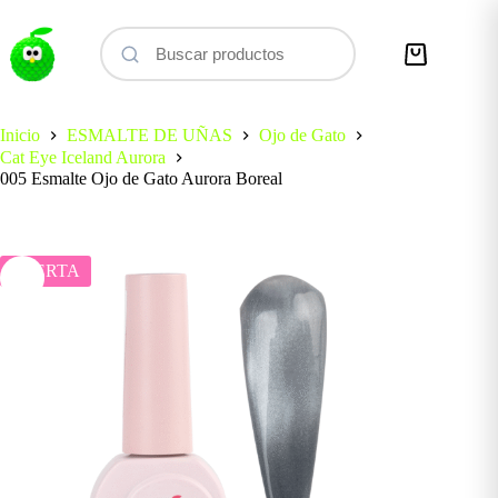
Saltar
al
contenido
Carro
de
compra
Inicio
ESMALTE DE UÑAS
Ojo de Gato
Cat Eye Iceland Aurora
005 Esmalte Ojo de Gato Aurora Boreal
OFERTA