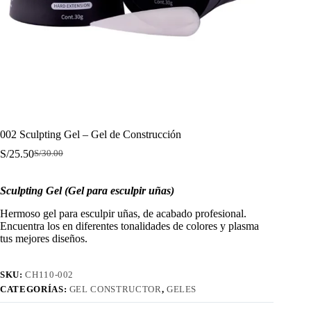
002 Sculpting Gel – Gel de Construcción
S/
25.50
S/
30.00
El
El
precio
precio
original
actual
Sculpting Gel (Gel para esculpir uñas)
era:
es:
S/30.00.
S/25.50.
Hermoso gel para esculpir uñas, de acabado profesional.
Encuentra los en diferentes tonalidades de colores y plasma
tus mejores diseños.
SKU:
CH110-002
CATEGORÍAS:
GEL CONSTRUCTOR
,
GELES