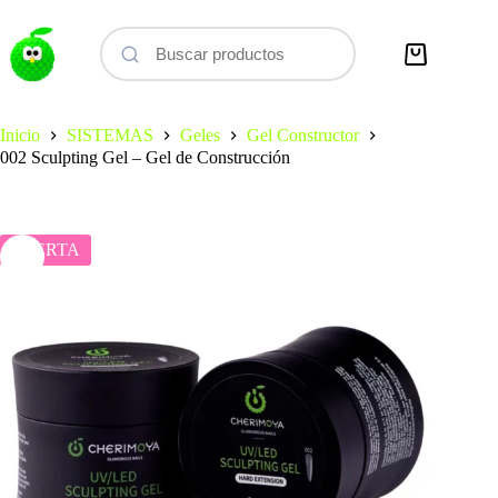
Saltar
al
contenido
Carro
de
compra
Inicio
SISTEMAS
Geles
Gel Constructor
002 Sculpting Gel – Gel de Construcción
OFERTA