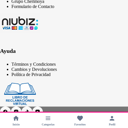
Grupo Cherimoya
Formulario de Contacto
Ayuda
Términos y Condiciones
Cambios y Devoluciones
Política de Privacidad
Inicio
Categorías
Favoritos
Perfil
Copyright © 2026 - CHERIMOYA Perú