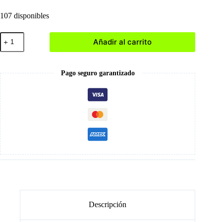
107 disponibles
002
Añadir al carrito
Sculpting
Gel
-
Gel
Pago seguro garantizado
de
Construcción
cantidad
Descripción