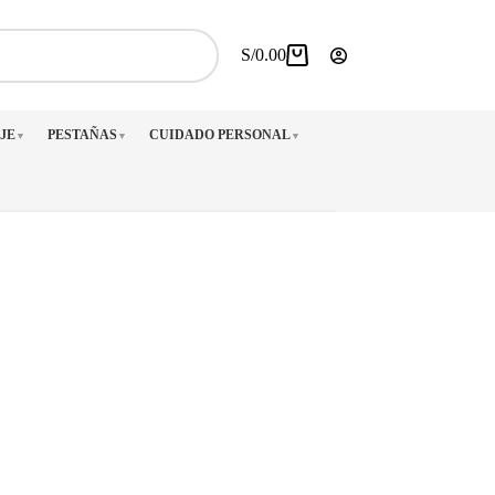
S/
0.00
Carro
de
compra
JE
PESTAÑAS
CUIDADO PERSONAL
▼
▼
▼