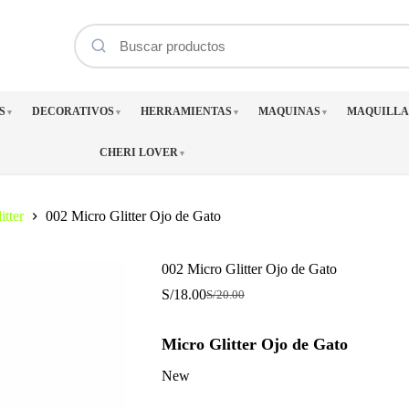
S
DECORATIVOS
HERRAMIENTAS
MAQUINAS
MAQUILLA
▼
▼
▼
▼
CHERI LOVER
▼
itter
002 Micro Glitter Ojo de Gato
002 Micro Glitter Ojo de Gato
S/
18.00
S/
20.00
El
El
precio
precio
original
actual
Micro Glitter Ojo de Gato
era:
es:
S/20.00.
S/18.00.
New