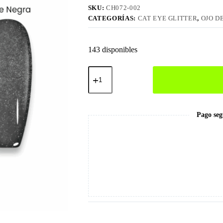
SKU:
CH072-002
CATEGORÍAS:
CAT EYE GLITTER
,
OJO D
143 disponibles
002
Micro
Glitter
Ojo
de
Gato
Pago seg
cantidad