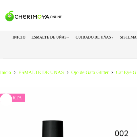
Saltar
al
contenido
INICIO
ESMALTE DE UÑAS
CUIDADO DE UÑAS
SISTEMA
▼
▼
Inicio
ESMALTE DE UÑAS
Ojo de Gato Glitter
Cat Eye Gl
OFERTA