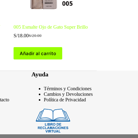
N
005 Esmalte Ojo de Gato Super Brillo
S/
18.00
S/
20.00
El
El
precio
precio
original
actual
Añadir al carrito
era:
es:
S/20.00.
S/18.00.
Ayuda
Términos y Condiciones
Cambios y Devoluciones
tacto
Política de Privacidad