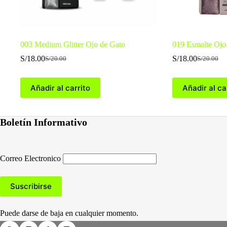
003 Medium Glitter Ojo de Gato
019 Esmalte Ojo 
S/
18.00
S/
18.00
S/
20.00
S/
20.00
El
El
El
El
precio
precio
precio
precio
original
actual
original
actual
Añadir al carrito
Añadir al ca
era:
es:
era:
es:
S/20.00.
S/18.00.
S/20.00.
S/18.00.
Boletín Informativo
Correo Electronico
Puede darse de baja en cualquier momento.