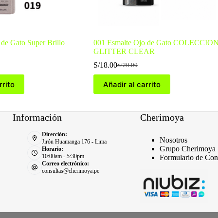
de Gato Super Brillo
001 Esmalte Ojo de Gato COLECCIO
GLITTER CLEAR
S/
18.00
S/
20.00
El
El
precio
precio
rrito
Añadir al carrito
original
actual
era:
es:
S/20.00.
S/18.00.
Información
Cherimoya
Dirección:
Nosotros
Jirón Huamanga 176 - Lima
Grupo Cherimoya
Horario:
10:00am - 5:30pm
Formulario de Con
Correo electrónico:
consultas@cherimoya.pe